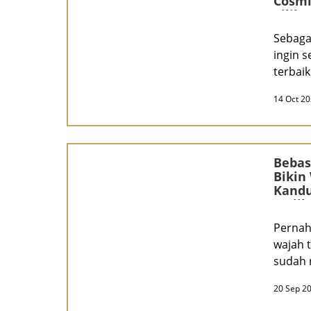
Cosmi
Pilih
Sebagai
ingin 
terbaik
dari m
14 Oct 2
Bebas
Bikin
Kandu
Wajib
Pernah
wajah 
sudah r
kusam
20 Sep 2