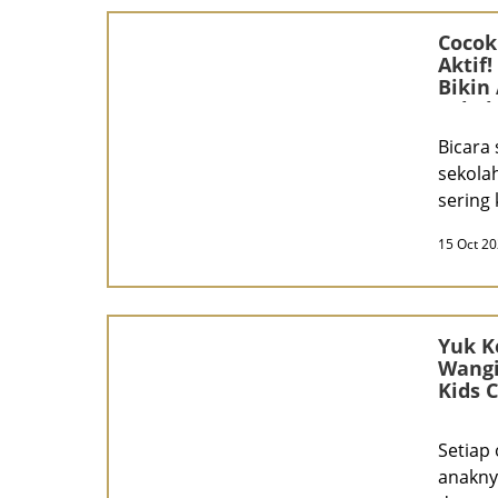
BEAUTY JOURNAL
Cocok
Aktif!
Bikin
Sekol
Bicara
sekola
sering 
hal yan
15 Oct 2
Yuk K
Wangi
Kids 
Setiap 
anakny