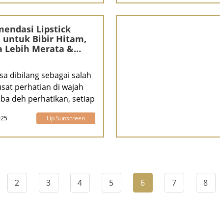
endasi Lipstick
 untuk Bibir Hitam,
 Lebih Merata &
s
isa dibilang sebagai salah
usat perhatian di wajah
oba deh perhatikan, setiap
025
Lip Sunscreen
2
3
4
5
6
7
8