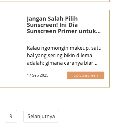
Jangan Salah Pilih
Sunscreen! Ini Dia
Sunscreen Primer untuk
Hasil Makeup Anti Crack &
Flawless Seharian
Kalau ngomongin makeup, satu
hal yang sering bikin dilema
adalah: gimana caranya biar
hasil makeu
17 Sep 2025
Lip Sunscreen
9
Selanjutnya