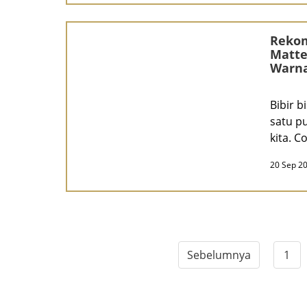
Rekom
Matte
Warna
Inten
Bibir b
satu p
kita. C
20 Sep 2
Sebelumnya
1