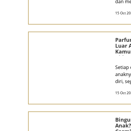
dan me
setiap 
15 Oct 2
Parfu
Luar 
Kamu 
Kids 
Setiap 
anakny
diri, s
berakti
15 Oct 2
Bingu
Anak?