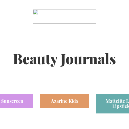
Beauty Journals
 Sunscreen
Azarine Kids
Mattelite 
Lipstic