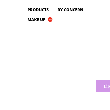
PRODUCTS
PRODUCTS
BY CONCERN
All Products
MAKE UP
Cleanser
Toner
Serum & Treatment
Lip Care
Eye Care
Moisturizer
Sunscreen
Mask
Bundle Package
Body Sunscreen
Lip
BY CONCERN
MAKE UP