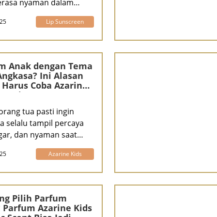
rasa nyaman dalam
aktivitas
025
Lip Sunscreen
m Anak dengan Tema
Angkasa? Ini Alasan
Harus Coba Azarine
Cosmic Scents
orang tua pasti ingin
a selalu tampil percaya
egar, dan nyaman saat
vi
025
Azarine Kids
ng Pilih Parfum
 Parfum Azarine Kids