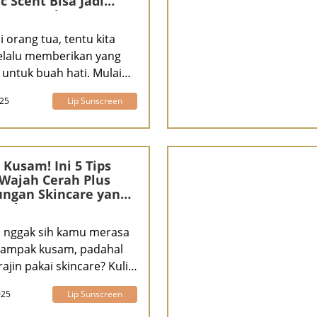
c Scent Bisa Jadi
an Tepat Ibu Cermat
 orang tua, tentu kita
selalu memberikan yang
 untuk buah hati. Mulai
e
025
Lip Sunscreen
 Kusam! Ini 5 Tips
 Wajah Cerah Plus
ngan Skincare yang
 Ada
 nggak sih kamu merasa
tampak kusam, padahal
ajin pakai skincare? Kulit
025
Lip Sunscreen