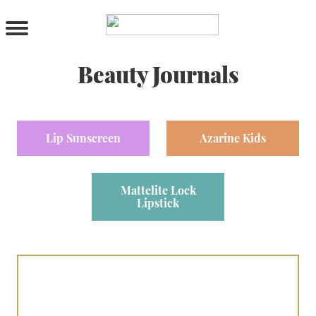
PRODUCTS
All Products
Cleanser
Beauty Journals
Toner
Serum & Treatment
Lip Care
Lip Sunscreen
Azarine Kids
Eye Care
Moisturizer
Sunscreen
Mattelite Lock
Mask
Lipstick
Bundle Package
Body Sunscreen
BY CONCERN
MAKE UP