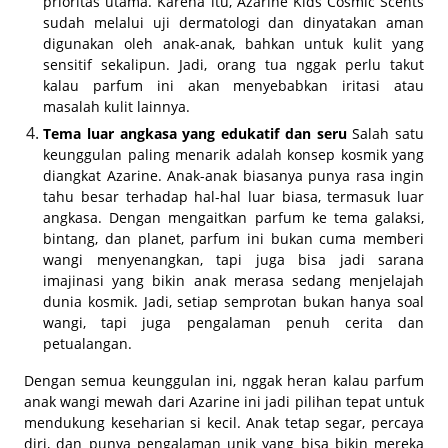
prioritas utama. Karena itu, Azarine Kids Cosmic Scents
sudah melalui uji dermatologi dan dinyatakan aman
digunakan oleh anak-anak, bahkan untuk kulit yang
sensitif sekalipun. Jadi, orang tua nggak perlu takut
kalau parfum ini akan menyebabkan iritasi atau
masalah kulit lainnya.
Tema luar angkasa yang edukatif dan seru
Salah satu
keunggulan paling menarik adalah konsep kosmik yang
diangkat Azarine. Anak-anak biasanya punya rasa ingin
tahu besar terhadap hal-hal luar biasa, termasuk luar
angkasa. Dengan mengaitkan parfum ke tema galaksi,
bintang, dan planet, parfum ini bukan cuma memberi
wangi menyenangkan, tapi juga bisa jadi sarana
imajinasi yang bikin anak merasa sedang menjelajah
dunia kosmik. Jadi, setiap semprotan bukan hanya soal
wangi, tapi juga pengalaman penuh cerita dan
petualangan.
Dengan semua keunggulan ini, nggak heran kalau parfum
anak wangi mewah dari Azarine ini jadi pilihan tepat untuk
mendukung keseharian si kecil. Anak tetap segar, percaya
diri, dan punya pengalaman unik yang bisa bikin mereka