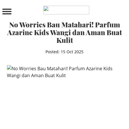
PRODUCTS
All Products
No Worries Bau Matahari! Parfum
Cleanser
Azarine Kids Wangi dan Aman Buat
Toner
Kulit
Serum & Treatment
Lip Care
Posted: 15 Oct 2025
Eye Care
Moisturizer
Sunscreen
Mask
Bundle Package
Body Sunscreen
BY CONCERN
MAKE UP