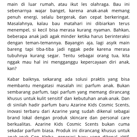
main di luar rumah, atau ikut les olahraga. Bau ini
sebenarnya wajar banget, karena anak-anak memang
penuh energi, selalu bergerak, dan cepat berkeringat.
Masalahnya, kalau bau matahari ini dibiarkan terus
menempel, si kecil bisa merasa kurang nyaman. Bahkan,
beberapa anak jadi agak minder ketika harus berinteraksi
dengan teman-temannya. Bayangin aja, lagi asyik main
bareng tapi tiba-tiba jadi nggak pede karena merasa
tubuhnya kurang segar. Tentu sebagai orang tua, kita
nggak mau hal ini mengganggu kepercayaan diri anak,
kan?
Kabar baiknya, sekarang ada solusi praktis yang bisa
membantu mengatasi masalah ini: parfum anak. Bukan
sembarang parfum, tapi parfum yang memang dirancang
khusus untuk kulit sensitif dan kebutuhan anak-anak. Dan
di sinilah hadir parfum baru Azarine Kids Cosmic Scents,
inovasi terbaru dari Azarine yang sudah dikenal sebagai
brand lokal dengan produk skincare dan personal care
berkualitas. Azarine Kids Cosmic Scents bukan cuma
sekadar parfum biasa. Produk ini dirancang khusus untuk
anak-anak Gen Alpha—generasi baru yang dikenal aktif,