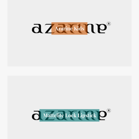
Azarine Kids
Mattelite Lock Lipstick