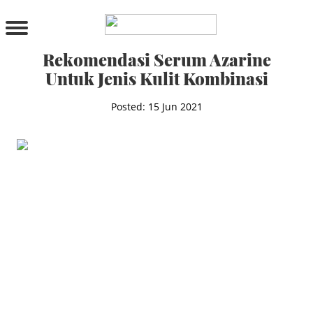
PRODUCTS
All Products
Rekomendasi Serum Azarine
Cleanser
Untuk Jenis Kulit Kombinasi
Toner
Serum & Treatment
Posted: 15 Jun 2021
Lip Care
Eye Care
Moisturizer
Sunscreen
Mask
Bundle Package
Body Sunscreen
BY CONCERN
MAKE UP