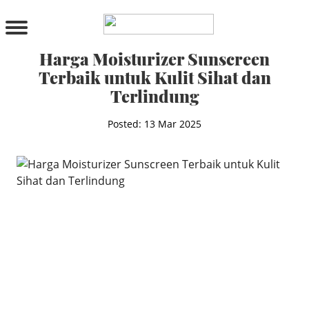
PRODUCTS
All Products
Harga Moisturizer Sunscreen
Cleanser
Terbaik untuk Kulit Sihat dan
Toner
Terlindung
Serum & Treatment
Lip Care
Posted: 13 Mar 2025
Eye Care
Moisturizer
Sunscreen
Mask
Bundle Package
Body Sunscreen
BY CONCERN
MAKE UP