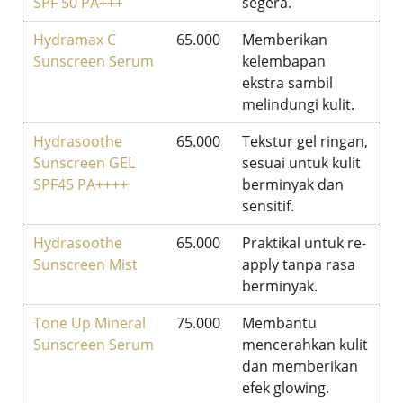
SPF 50 PA+++
segera.
Hydramax C
65.000
Memberikan
Sunscreen Serum
kelembapan
ekstra sambil
melindungi kulit.
Hydrasoothe
65.000
Tekstur gel ringan,
Sunscreen GEL
sesuai untuk kulit
SPF45 PA++++
berminyak dan
sensitif.
Hydrasoothe
65.000
Praktikal untuk re-
Sunscreen Mist
apply tanpa rasa
berminyak.
Tone Up Mineral
75.000
Membantu
Sunscreen Serum
mencerahkan kulit
dan memberikan
efek glowing.