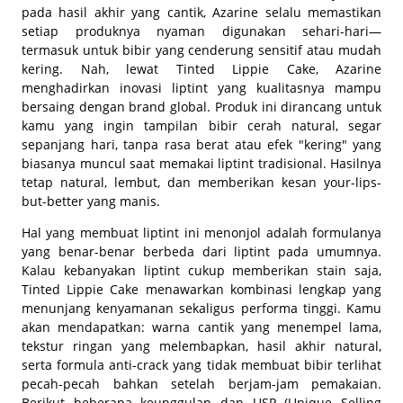
pada hasil akhir yang cantik, Azarine selalu memastikan
setiap produknya nyaman digunakan sehari-hari—
termasuk untuk bibir yang cenderung sensitif atau mudah
kering. Nah, lewat Tinted Lippie Cake, Azarine
menghadirkan inovasi liptint yang kualitasnya mampu
bersaing dengan brand global. Produk ini dirancang untuk
kamu yang ingin tampilan bibir cerah natural, segar
sepanjang hari, tanpa rasa berat atau efek "kering" yang
biasanya muncul saat memakai liptint tradisional. Hasilnya
tetap natural, lembut, dan memberikan kesan your-lips-
but-better yang manis.
Hal yang membuat liptint ini menonjol adalah formulanya
yang benar-benar berbeda dari liptint pada umumnya.
Kalau kebanyakan liptint cukup memberikan stain saja,
Tinted Lippie Cake menawarkan kombinasi lengkap yang
menunjang kenyamanan sekaligus performa tinggi. Kamu
akan mendapatkan: warna cantik yang menempel lama,
tekstur ringan yang melembapkan, hasil akhir natural,
serta formula anti-crack yang tidak membuat bibir terlihat
pecah-pecah bahkan setelah berjam-jam pemakaian.
Berikut beberapa keunggulan dan USP (Unique Selling