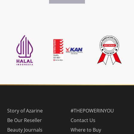
Story of Azarine
#THEPOWERINYOU
Be Our Reseller
Contact Us
Beauty Journals
Where to Buy