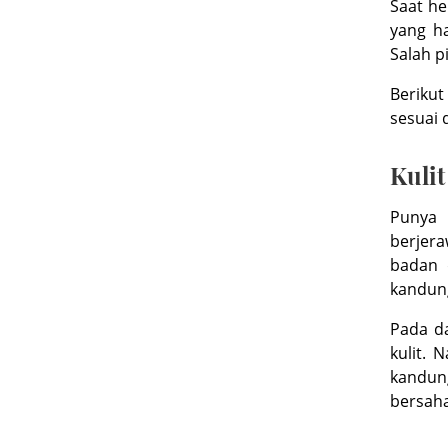
Saat he
yang h
Salah p
Beriku
sesuai 
Kuli
Punya 
berjer
badan 
kandung
Pada d
kulit.
kandung
bersaha