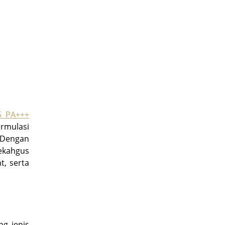
5 PA+++
ormulasi
. Dengan
ekahgus
t, serta
ng jenis