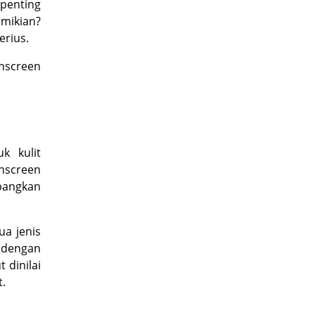
 penting
mikian?
erius.
nscreen
k kulit
nscreen
bangkan
a jenis
 dengan
 dinilai
.