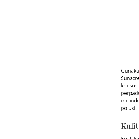
Gunak
Sunscre
khusus 
perpad
melindu
polusi.
Kulit
Kulit k