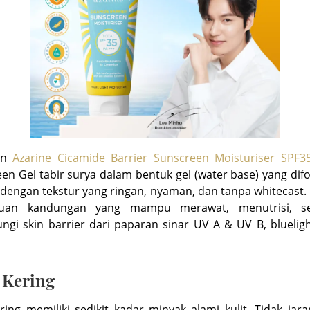
an
Azarine Cicamide Barrier Sunscreen Moisturiser SPF3
en Gel tabir surya dalam bentuk gel (water base) yang dif
dengan tekstur yang ringan, nyaman, dan tanpa whitecast
uan kandungan yang mampu merawat, menutrisi, s
ngi skin barrier dari paparan sinar UV A & UV B, blueligh
 Kering
ering memiliki sedikit kadar minyak alami kulit. Tidak jara