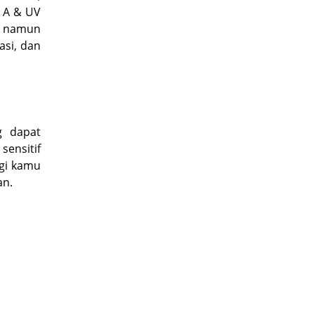
V A & UV
it namun
asi, dan
ng dapat
sensitif
agi kamu
an.