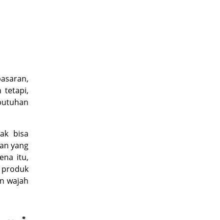
asaran,
 tetapi,
ebutuhan
dak bisa
an yang
na itu,
n produk
an wajah