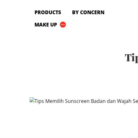
PRODUCTS
PRODUCTS
BY CONCERN
All Products
MAKE UP
Cleanser
Toner
Serum & Treatment
Ti
Lip Care
Eye Care
Moisturizer
Sunscreen
Mask
Bundle Package
Body Sunscreen
BY CONCERN
MAKE UP