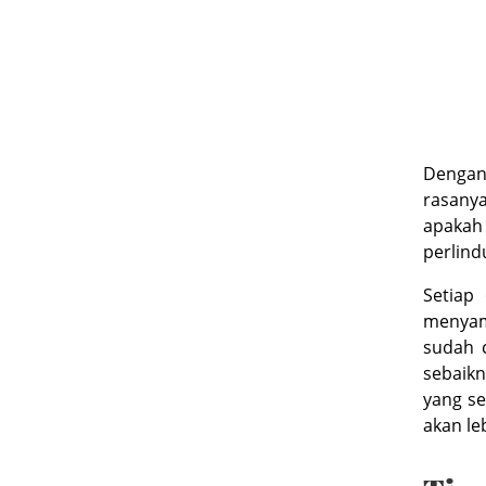
Dengan
rasanya
apakah 
perlind
Setiap 
menyam
sudah 
sebaikn
yang se
akan le