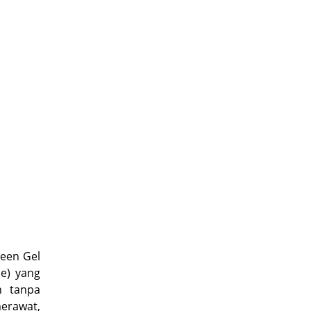
een Gel
se) yang
n tanpa
rawat,