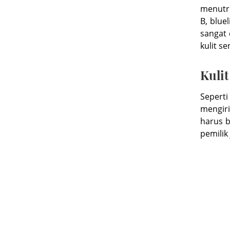
menutri
B, blue
sangat 
kulit se
Kulit
Seperti
mengiri
harus b
pemilik