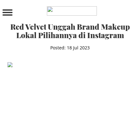
PRODUCTS
All Products
Red Velvet Unggah Brand Makeup
Cleanser
Lokal Pilihannya di Instagram
Toner
Serum & Treatment
Posted: 18 Jul 2023
Lip Care
Eye Care
Moisturizer
Sunscreen
Mask
Bundle Package
Body Sunscreen
BY CONCERN
MAKE UP