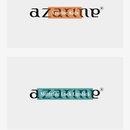
Azarine Kids
Mattelite Lock Lipstick