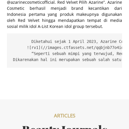
@azarinecosmeticofficial. Red Velvet Pilih Azarine”. Azarine
Cosmetic berhasil menjadi brand kecantikan dari
Indonesia pertama yang produk makeupnya digunakan
oleh Red Velvet hingga mendapatkan tempat di media
sosial milik idol A-List Korean idol group tersebut.
    	Diketahui sejak 1 April 2023, Azarine Cosmetic resmi menggandeng Red Velvet sebagai brand ambassador. Pemilihan Red Velvet sebagai brand ambassador bertujuan untuk meningkatkan meningkatkan kepercayaan masyarakat serta membuktikan bahwa kualitas makeup lokal dapat bersaing pada kancah internasional. Azarine Cosmetic ingin menunjukkan bahwa brand kecantikan lokal juga dapat berkarya di dunia internasional. Selain itu, brand lokal dapat mulai bekerjsama dengan pihak internasional untuk memajukan perkembangan industri perdagangan di Indonesia. Mengingat semakin maraknya aneka brand kecantikan nasional maupun internasional yang bersaing di seluruh dunia. Azarine Cosmetic berusaha untuk mendukung dan membangkitkan semangat agar industri kecantikan lokal semakin berkembang serta berinovasi dalam setiap peluncuran produk.

      ![rv1](//images.ctfassets.net/qqbjnb77o4id/6
    	“Seperti sebuah mimpi yang terwujud, Red Velvet sebagai salah satu A-List Korean idol group dapat langsung menggunakan produk makeup dari Azarine. Rasanya bangga dan senang ketika bisa bekerjasama secara langsung. Red Velvet menjadi brand ambassador, approved, sekaligus pilih Azarine sebagai brand makeup dari Indonesia yang langsung diposting di Instagramnya Red Velvet. Tentunya Azarine menjadi brand kecantikan lokal pertama yang berhasil masuk di Instagram Feed @redvelvet.smtown. Tujuan kita ya untuk memperkenalkan brand kecantikan lokal hingga ke tingkat internasional,” ungkap Cella Vanessa selaku Marketing Director of Azarine Cosmetic. 

ARTICLES