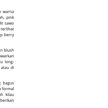
n warna
ah, pink
it sawo
erlihat
ep berry
in blush
nawarkan
u long-
 atau di
g bagus
 formal
h kilau
berikan