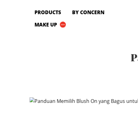
PRODUCTS
PRODUCTS
BY CONCERN
All Products
MAKE UP
Cleanser
Toner
Serum & Treatment
P
Lip Care
Eye Care
Moisturizer
Sunscreen
Mask
Bundle Package
Body Sunscreen
BY CONCERN
MAKE UP