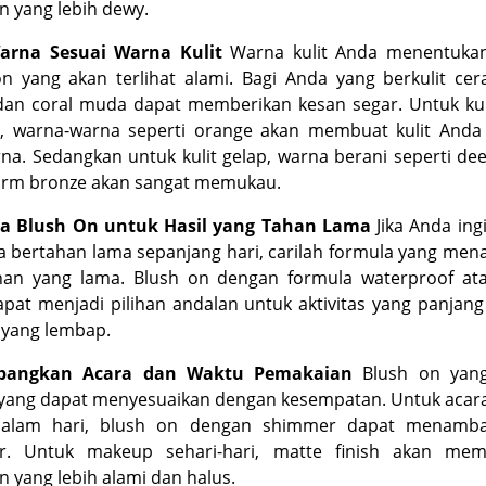
n yang lebih dewy.
Warna Sesuai Warna Kulit
Warna kulit Anda menentuka
n yang akan terlihat alami. Bagi Anda yang berkulit cer
dan coral muda dapat memberikan kesan segar. Untuk kul
, warna-warna seperti orange akan membuat kulit Anda t
a. Sedangkan untuk kulit gelap, warna berani seperti de
arm bronze akan sangat memukau.
a Blush On untuk Hasil yang Tahan Lama
Jika Anda ing
 bertahan lama sepanjang hari, carilah formula yang me
nan yang lama. Blush on dengan formula waterproof ata
pat menjadi pilihan andalan untuk aktivitas yang panjang
 yang lembap.
mbangkan Acara dan Waktu Pemakaian
Blush on yan
 yang dapat menyesuaikan dengan kesempatan. Untuk acara
alam hari, blush on dengan shimmer dapat menamba
r. Untuk makeup sehari-hari, matte finish akan mem
n yang lebih alami dan halus.