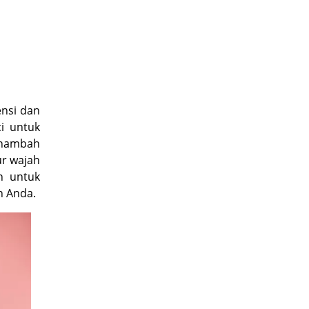
nsi dan
i untuk
enambah
ur wajah
n untuk
n Anda.