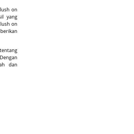
lush on
il yang
lush on
mberikan
 tentang
 Dengan
rah dan