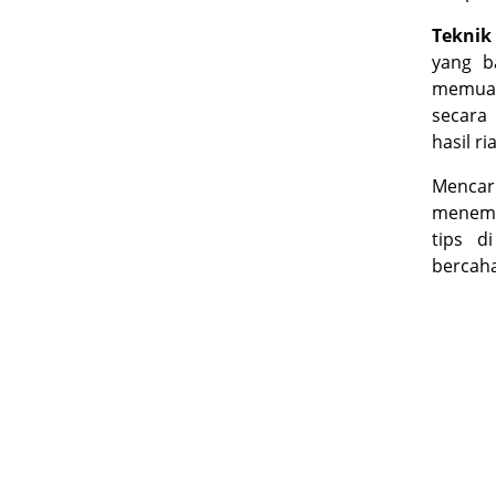
Teknik
yang b
memuas
secara 
hasil r
Mencari
menemu
tips d
bercaha