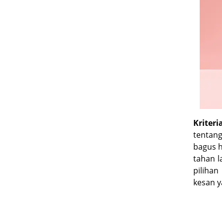
Kriter
tentang
bagus h
tahan l
piliha
kesan y