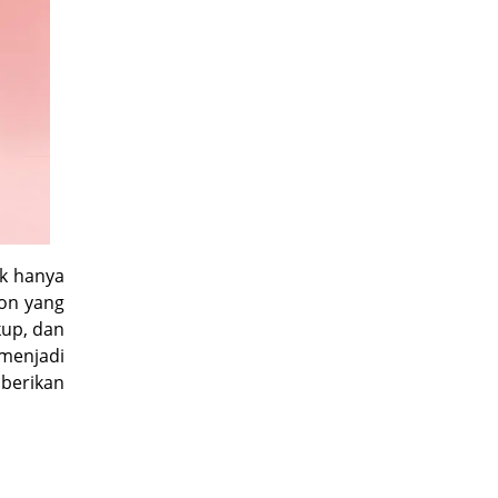
k hanya
 on yang
kup, dan
 menjadi
berikan