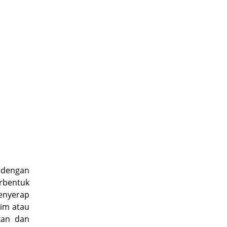
 dengan
erbentuk
menyerap
rim atau
kan dan