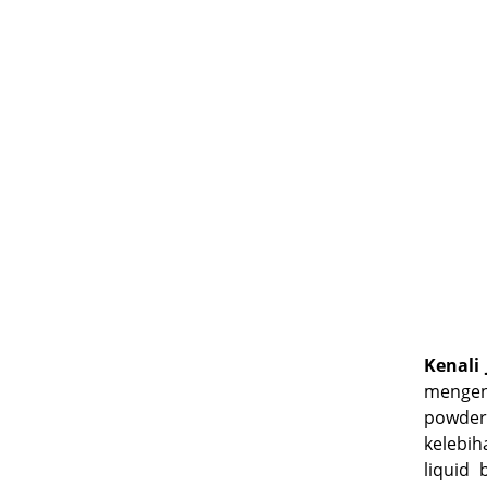
Kenali 
mengena
powder 
kelebih
liquid