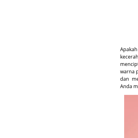
Apakah
kecera
mencip
warna p
dan me
Anda m