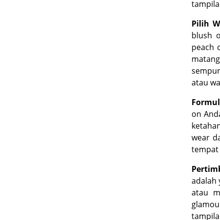
tampila
Pilih 
blush o
peach 
matang
sempurn
atau w
Formul
on Anda
ketaha
wear da
tempat
Perti
adalah
atau m
glamou
tampila