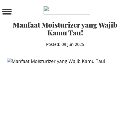
PRODUCTS
All Products
Manfaat Moisturizer yang Wajib
Cleanser
Kamu Tau!
Toner
Serum & Treatment
Posted: 09 Jun 2025
Lip Care
Eye Care
Moisturizer
Sunscreen
Mask
Bundle Package
Body Sunscreen
BY CONCERN
MAKE UP