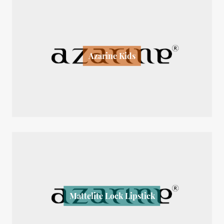
Azarine Kids
Mattelite Lock Lipstick