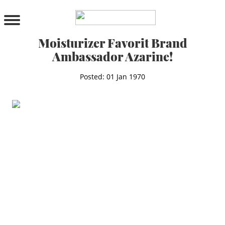
PRODUCTS
All Products
Moisturizer Favorit Brand
Cleanser
Ambassador Azarine!
Toner
Serum & Treatment
Posted: 01 Jan 1970
Lip Care
Eye Care
Moisturizer
Sunscreen
Mask
Bundle Package
Body Sunscreen
BY CONCERN
MAKE UP