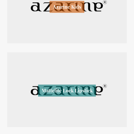
Azarine Kids
Mattelite Lock Lipstick