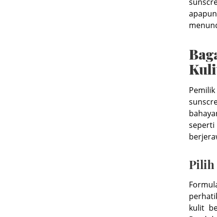
sunscre
apapun 
menunda
Bag
Kul
Pemili
sunscr
bahaya
sepert
berjera
Pili
Formul
perhati
kulit 