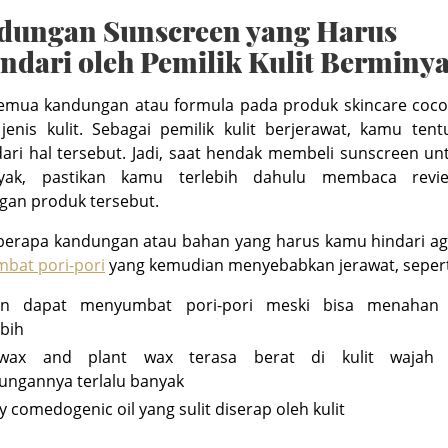
dungan Sunscreen yang Harus
ndari oleh Pemilik Kulit Berminy
semua kandungan atau formula pada produk skincare coco
enis kulit. Sebagai pemilik kulit berjerawat, kamu ten
ri hal tersebut. Jadi, saat hendak membeli sunscreen unt
yak, pastikan kamu terlebih dahulu membaca rev
gan produk tersebut.
berapa kandungan atau bahan yang harus kamu hindari aga
bat pori-pori
yang kemudian menyebabkan jerawat, sepert
kon dapat menyumbat pori-pori meski bisa menahan
ebih
wax and plant wax terasa berat di kulit wajah 
ungannya terlalu banyak
 comedogenic oil yang sulit diserap oleh kulit