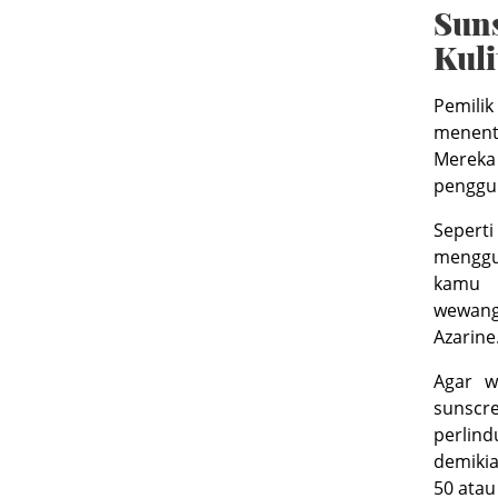
Suns
Kul
Pemili
menentu
Merek
penggun
Sepert
menggu
kamu 
wewang
Azarine
Agar w
sunscr
perlind
demiki
50 atau