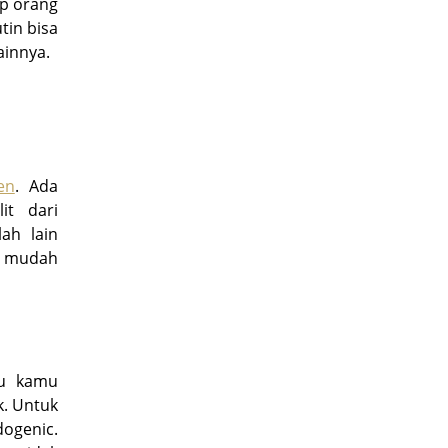
ap orang
tin bisa
ainnya.
en
. Ada
it dari
ah lain
t mudah
lu kamu
k. Untuk
ogenic.