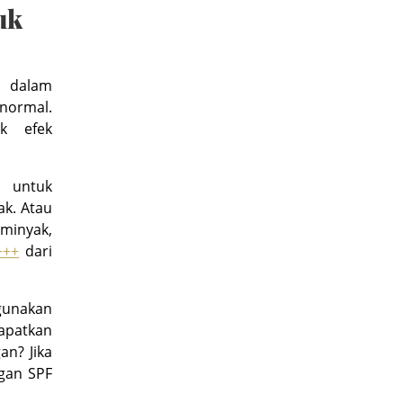
uk
t dalam
 normal.
k efek
k untuk
k. Atau
inyak,
+++
dari
gunakan
apatkan
an? Jika
gan SPF