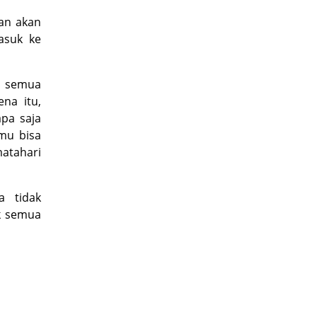
dan akan
masuk ke
, semua
na itu,
apa saja
mu bisa
atahari
a tidak
k semua