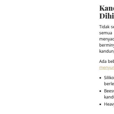
Kan
Dihi
Tidak 
semua j
menyada
bermin
kandun
Ada be
menyum
Sili
berl
Bees
kand
Heavy