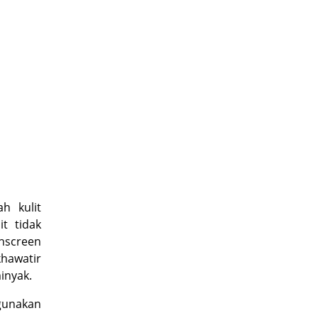
h kulit
it tidak
nscreen
hawatir
inyak.
gunakan