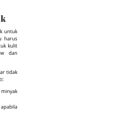
ak
k untuk
tu harus
uk kulit
iew dan
r tidak
i:
 minyak
apabila