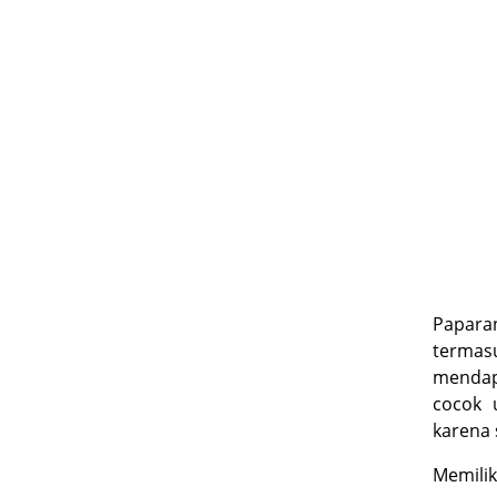
Papara
terma
mendap
cocok 
karena 
Memili