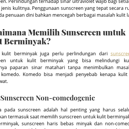
en. Perlindungan terhadap sinar ultraviolet wajib bagi seti
jenis kulitnya. Penggunaan sunscreen yang tepat secara ru
 penuaan dini bahkan mencegah berbagai masalah kulit l
aimana Memilih Sunscreen untuk
it Berminyak?
k kulit berminyak juga perlu perlindungan dari
sunscre
een untuk kulit berminyak yang bisa melindungi kul
nya paparan sinar matahari tanpa menimbulkan masal
i komedo. Komedo bisa menjadi penyebab kenapa kuli
wat.
h Sunscreen Non-comedogenic
a pada sunscreen adalah hal penting yang harus sela
kan termasuk saat memilih sunscreen untuk kulit berminya
berminyak, sunscreen haris bebas minyak dan non-comed