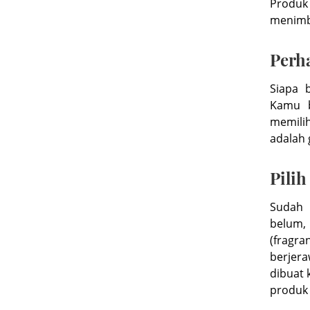
Produk
menimb
Perh
Siapa 
Kamu b
memilih
adalah g
Pili
Sudah 
belum,
(fragra
berjer
dibuat 
produk 