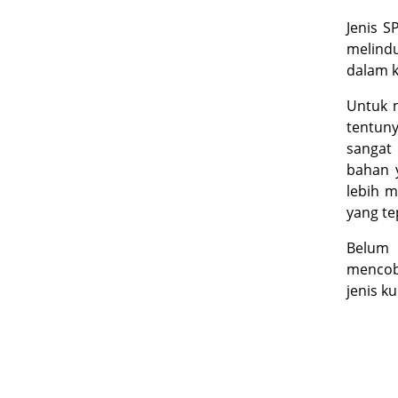
Jenis S
melindu
dalam ku
Untuk 
tentun
sangat 
bahan 
lebih 
yang te
Belum 
mencob
jenis ku