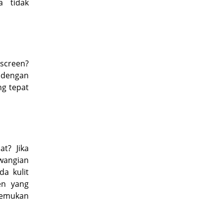
a tidak
screen?
 dengan
ng tepat
t? Jika
wangian
da kulit
en yang
enemukan