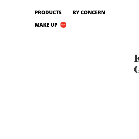
PRODUCTS
PRODUCTS
BY CONCERN
All Products
MAKE UP
Cleanser
Toner
Serum & Treatment
K
Lip Care
Eye Care
G
Moisturizer
Sunscreen
Mask
Bundle Package
Body Sunscreen
BY CONCERN
MAKE UP