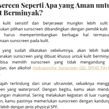
creen Seperti Apa yang Aman unt
it Berminyak?
k kulit sensitif dan berjerawat mungkin lebih suli
kan pilihan sunscreen dibandingkan dengan pemilik kulit
a harus mempertimbangkan berbagai hal termasu
aan sunscreen pada kulit.
i yang sudah dikatakan sebelumnya, akan lebih bai
nakan sunscreen yang dibuat khusus untuk kulit berminya
bisa memilih sunscreen yang tidak mengandung m
ian, dan alkohol
Hydrasoothe Sunscreen GEL SPF45 PA+
.
ajah terlindung dari sinar ultraviolet, sebaiknya meng
een yang waterproof. Dengan begitu, kamu akan mend
ungan maksimal. Sering melakukan kegiatan di luar ruang
an, kamu pastinya memerlukan sunscreen dengan kandun
 lebih dengan jenis physical SPF.