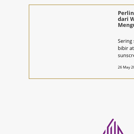
Perli
dari 
Mengu
Prote
Sering
bibir a
sunscr
luntur?
26 May 2