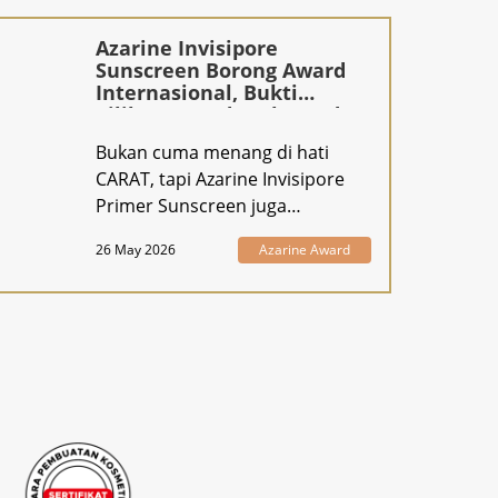
Azarine Invisipore
Sunscreen Borong Award
Internasional, Bukti
Pilihan Brand Ambassador
DINO of SEVENTEEN Gak
Bukan cuma menang di hati
Kaleng-Kaleng!
CARAT, tapi Azarine Invisipore
Primer Sunscreen juga
menangkan hati jur
26 May 2026
Azarine Award