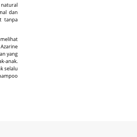
 natural
mal dan
t tanpa
 melihat
Azarine
an yang
ak-anak.
k selalu
hampoo