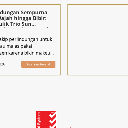
ndungan Sempurna
Wajah hingga Bibir:
lik Trio Sun
ction Fusion™ Azarine
 skip perlindungan untuk
tau malas pakai
een karena bikin makeup
 Azari
026
Azarine Award