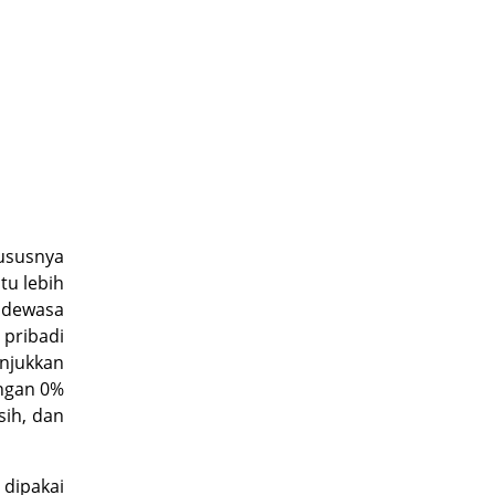
ususnya
tu lebih
g dewasa
pribadi
njukkan
ngan 0%
sih, dan
 dipakai