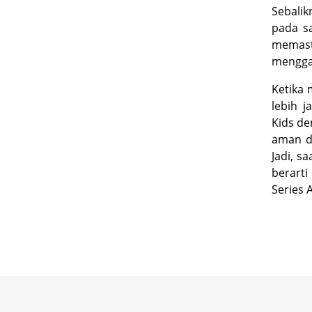
Sebalik
pada s
memast
menggan
Ketika 
lebih j
Kids d
aman da
Jadi, s
berarti
Series 