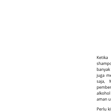
Ketika
shamp
banyak 
juga m
saja, 
pembers
alkohol
aman un
Perlu k