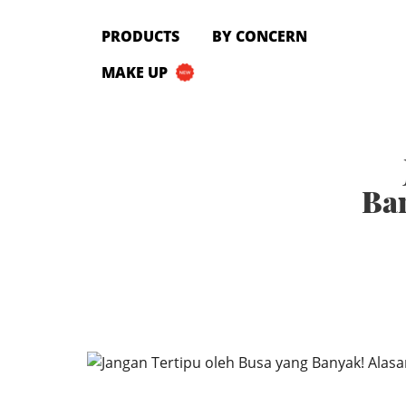
PRODUCTS
PRODUCTS
BY CONCERN
All Products
MAKE UP
Cleanser
Toner
Serum & Treatment
Lip Care
Eye Care
Ba
Moisturizer
Sunscreen
Mask
Bundle Package
Body Sunscreen
BY CONCERN
MAKE UP