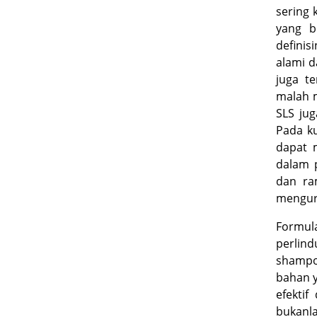
sering 
yang b
definis
alami d
juga te
malah m
SLS jug
Pada ku
dapat m
dalam 
dan ra
mengur
Formul
perlin
shamp
bahan y
efekti
bukanl