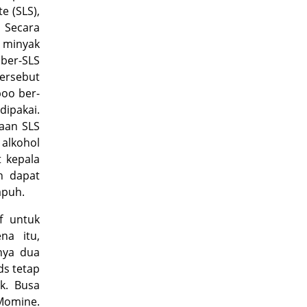
e (SLS),
 Secara
n minyak
ber-SLS
tersebut
poo
ber-
dipakai.
naan SLS
 alkohol
 kepala
n dapat
apuh.
f untuk
na itu,
nya dua
ds tetap
k. Busa
Momine.