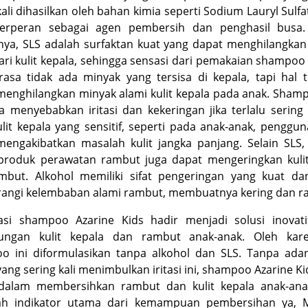
kali dihasilkan oleh bahan kimia seperti Sodium Lauryl Sulfat
erperan sebagai agen pembersih dan penghasil busa.
inya, SLS adalah surfaktan kuat yang dapat menghilangka
ari kulit kepala, sehingga sensasi dari pemakaian
shampoo
rasa tidak ada minyak yang tersisa di kepala, tapi hal 
enghilangkan minyak alami kulit kepala pada anak.
Sham
a menyebabkan iritasi dan kekeringan jika terlalu sering 
lit kepala yang sensitif, seperti pada anak-anak, penggu
engakibatkan masalah kulit jangka panjang. Selain SLS,
produk perawatan rambut juga dapat mengeringkan kulit
mbut. Alkohol memiliki sifat pengeringan yang kuat da
angi kelembaban alami rambut, membuatnya kering dan r
asi
shampoo
Azarine Kids hadir menjadi solusi inovati
dungan kulit kepala dan rambut anak-anak. Oleh kare
oo
ini diformulasikan tanpa alkohol dan SLS. Tanpa ada
ang sering kali menimbulkan iritasi ini,
shampoo
Azarine Ki
f dalam membersihkan rambut dan kulit kepala anak-ana
ah indikator utama dari kemampuan pembersihan ya, 