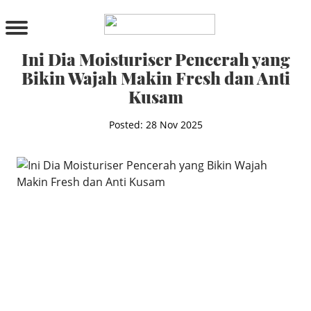
PRODUCTS
All Products
Ini Dia Moisturiser Pencerah yang
Cleanser
Bikin Wajah Makin Fresh dan Anti
Toner
Kusam
Serum & Treatment
Lip Care
Posted: 28 Nov 2025
Eye Care
Moisturizer
Sunscreen
Mask
Bundle Package
Body Sunscreen
BY CONCERN
MAKE UP