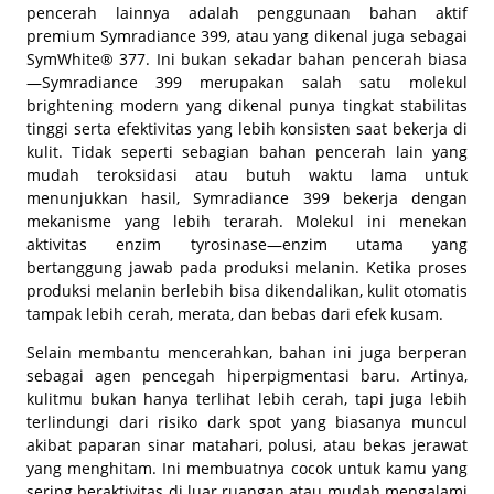
pencerah lainnya adalah penggunaan bahan aktif
premium Symradiance 399, atau yang dikenal juga sebagai
SymWhite® 377. Ini bukan sekadar bahan pencerah biasa
—Symradiance 399 merupakan salah satu molekul
brightening modern yang dikenal punya tingkat stabilitas
tinggi serta efektivitas yang lebih konsisten saat bekerja di
kulit. Tidak seperti sebagian bahan pencerah lain yang
mudah teroksidasi atau butuh waktu lama untuk
menunjukkan hasil, Symradiance 399 bekerja dengan
mekanisme yang lebih terarah. Molekul ini menekan
aktivitas enzim tyrosinase—enzim utama yang
bertanggung jawab pada produksi melanin. Ketika proses
produksi melanin berlebih bisa dikendalikan, kulit otomatis
tampak lebih cerah, merata, dan bebas dari efek kusam.
Selain membantu mencerahkan, bahan ini juga berperan
sebagai agen pencegah hiperpigmentasi baru. Artinya,
kulitmu bukan hanya terlihat lebih cerah, tapi juga lebih
terlindungi dari risiko dark spot yang biasanya muncul
akibat paparan sinar matahari, polusi, atau bekas jerawat
yang menghitam. Ini membuatnya cocok untuk kamu yang
sering beraktivitas di luar ruangan atau mudah mengalami