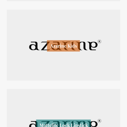
Azarine Kids
Mattelite Lock Lipstick