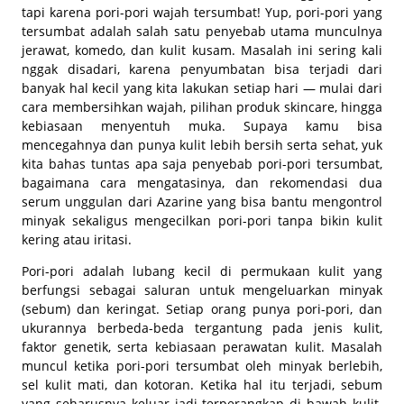
tapi karena pori-pori wajah tersumbat! Yup, pori-pori yang
tersumbat adalah salah satu penyebab utama munculnya
jerawat, komedo, dan kulit kusam. Masalah ini sering kali
nggak disadari, karena penyumbatan bisa terjadi dari
banyak hal kecil yang kita lakukan setiap hari — mulai dari
cara membersihkan wajah, pilihan produk skincare, hingga
kebiasaan menyentuh muka. Supaya kamu bisa
mencegahnya dan punya kulit lebih bersih serta sehat, yuk
kita bahas tuntas apa saja penyebab pori-pori tersumbat,
bagaimana cara mengatasinya, dan rekomendasi dua
serum unggulan dari Azarine yang bisa bantu mengontrol
minyak sekaligus mengecilkan pori-pori tanpa bikin kulit
kering atau iritasi.
Pori-pori adalah lubang kecil di permukaan kulit yang
berfungsi sebagai saluran untuk mengeluarkan minyak
(sebum) dan keringat. Setiap orang punya pori-pori, dan
ukurannya berbeda-beda tergantung pada jenis kulit,
faktor genetik, serta kebiasaan perawatan kulit. Masalah
muncul ketika pori-pori tersumbat oleh minyak berlebih,
sel kulit mati, dan kotoran. Ketika hal itu terjadi, sebum
yang seharusnya keluar jadi terperangkap di bawah kulit.