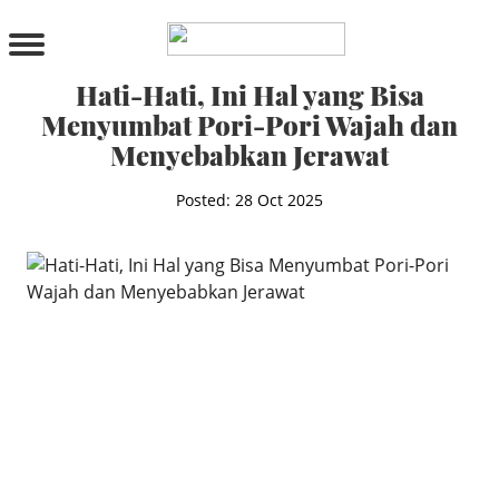
PRODUCTS
All Products
Hati-Hati, Ini Hal yang Bisa
Cleanser
Menyumbat Pori-Pori Wajah dan
Toner
Menyebabkan Jerawat
Serum & Treatment
Lip Care
Posted: 28 Oct 2025
Eye Care
Moisturizer
Sunscreen
Mask
Bundle Package
Body Sunscreen
BY CONCERN
MAKE UP