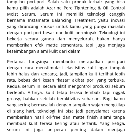
tampilan pori-pori. Salah satu produk terbaik yang bisa
kamu pilih adalah Azarine Pore Tightening & Oil Control
Moist Serum. Serum ini memiliki teknologi canggih
bernama
Instamatte Balancing Treatment
, yaitu inovasi
yang dirancang khusus untuk kamu yang punya masalah
dengan pori-pori besar dan kulit berminyak. Teknologi ini
bekerja secara ganda dan menyeluruh, bukan hanya
memberikan efek matte sementara, tapi juga menjaga
keseimbangan alami kulit dari dalam.
Pertama, fungsinya membantu merapatkan pori-pori
dengan cara menstimulasi elastisitas kulit agar tampak
lebih halus dan kencang. Jadi, tampilan kulit terlihat lebih
rata, bebas dari kesan “kasar” akibat pori yang terbuka.
Kedua, serum ini secara aktif mengontrol produksi sebum
berlebih. Artinya, kulit tetap terasa lembab tapi nggak
greasy, bahkan setelah beraktivitas seharian. Bagi kamu
yang sering bermasalah dengan tampilan wajah mengkilap
di siang hari, teknologi ini bisa jadi penyelamat karena
memberikan hasil
oil-free
dan
matte finish
alami tanpa
membuat kulit terasa kering atau tertarik. Yang ketiga,
serum ini juga berperan penting dalam menjaga