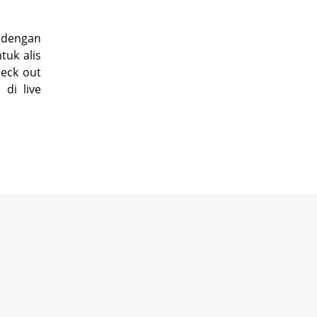
 dengan
uk alis
heck out
a di
live