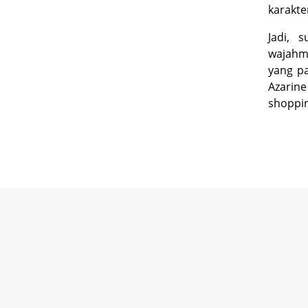
karakte
Jadi, 
wajahm
yang pa
Azarin
shoppi