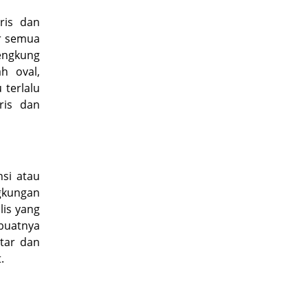
ris dan
r semua
engkung
h oval,
 terlalu
ris dan
si atau
ngkungan
lis yang
buatnya
atar dan
.