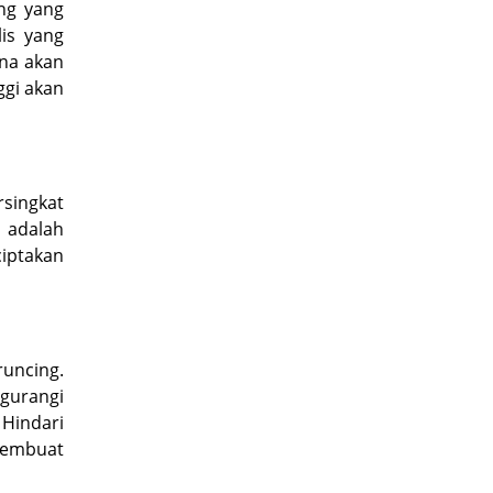
ng yang
lis yang
ena akan
ggi akan
singkat
 adalah
ciptakan
uncing.
ngurangi
 Hindari
membuat