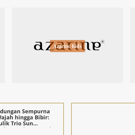
Azarine Kids
ndungan Sempurna
Wajah hingga Bibir:
lik Trio Sun
ction Fusion™ Azarine