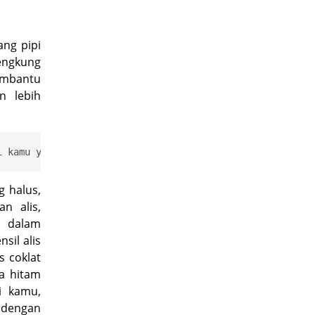
ang pipi
lengkung
embantu
n lebih
g halus,
n alis,
a dalam
sil alis
s coklat
a hitam
i kamu,
 dengan