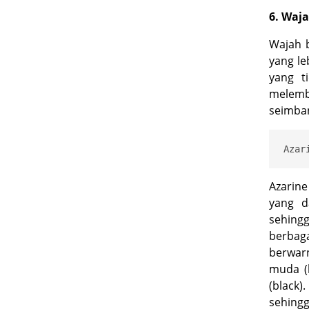
6. Waja
Wajah b
yang le
yang t
melemb
seimban
Azarine
yang d
sehing
berbaga
berwarn
muda (
(
black
)
sehing