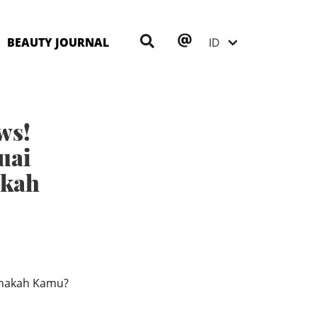
BEAUTY JOURNAL
ws!
uai
akah