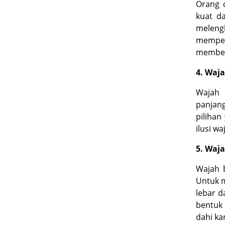
Orang 
kuat da
melengk
mempert
member
4. Waj
Wajah 
panjan
pilihan
ilusi w
5. Waja
Wajah 
Untuk m
lebar d
bentuk
dahi ka