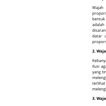
Wajah 
propor
bentuk
adalah
disaran
datar 
propors
2. Waj
Kebany
ilusi a
yang ti
meleng
terliha
melengk
3. Waja