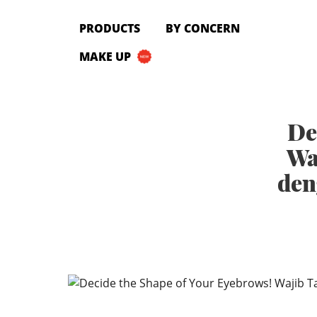
PRODUCTS
PRODUCTS
BY CONCERN
All Products
MAKE UP
Cleanser
Toner
Serum & Treatment
De
Lip Care
Eye Care
Wa
Moisturizer
den
Sunscreen
Mask
Bundle Package
Body Sunscreen
BY CONCERN
MAKE UP