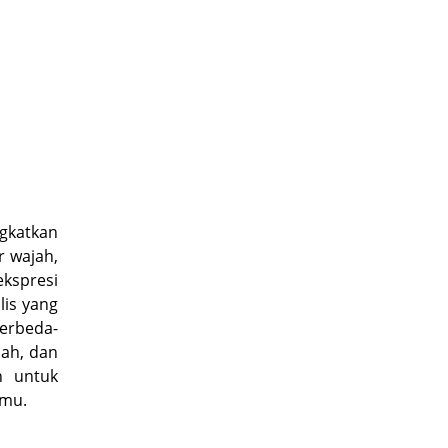
gkatkan
r wajah,
kspresi
is yang
berbeda-
jah, dan
n untuk
amu.