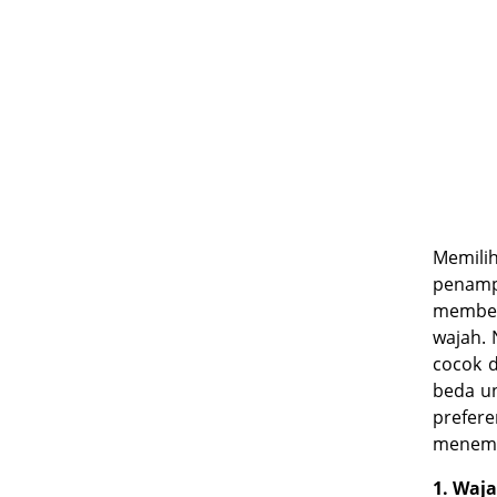
Memili
penampi
member
wajah.
cocok d
beda un
prefer
menemuk
1. Waj