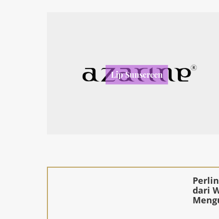
Lip Sunscreen
Perli
dari 
Mengu
Prote