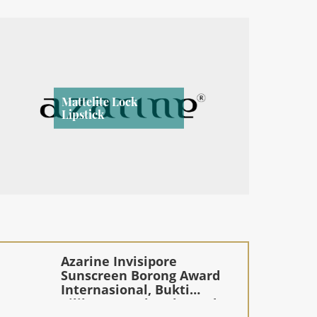
Mattelite Lock
Lipstick
Azarine Invisipore
Sunscreen Borong Award
Internasional, Bukti
Pilihan Brand Ambassador