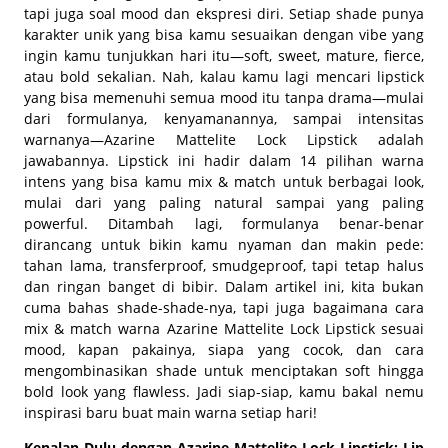
tapi juga soal mood dan ekspresi diri. Setiap shade punya
karakter unik yang bisa kamu sesuaikan dengan vibe yang
ingin kamu tunjukkan hari itu—soft, sweet, mature, fierce,
atau bold sekalian. Nah, kalau kamu lagi mencari lipstick
yang bisa memenuhi semua mood itu tanpa drama—mulai
dari formulanya, kenyamanannya, sampai intensitas
warnanya—Azarine Mattelite Lock Lipstick adalah
jawabannya. Lipstick ini hadir dalam 14 pilihan warna
intens yang bisa kamu mix & match untuk berbagai look,
mulai dari yang paling natural sampai yang paling
powerful. Ditambah lagi, formulanya benar-benar
dirancang untuk bikin kamu nyaman dan makin pede:
tahan lama, transferproof, smudgeproof, tapi tetap halus
dan ringan banget di bibir. Dalam artikel ini, kita bukan
cuma bahas shade-shade-nya, tapi juga bagaimana cara
mix & match warna Azarine Mattelite Lock Lipstick sesuai
mood, kapan pakainya, siapa yang cocok, dan cara
mengombinasikan shade untuk menciptakan soft hingga
bold look yang flawless. Jadi siap-siap, kamu bakal nemu
inspirasi baru buat main warna setiap hari!
Kenalan Dulu dengan Azarine Mattelite Lock Lipstick: Lip