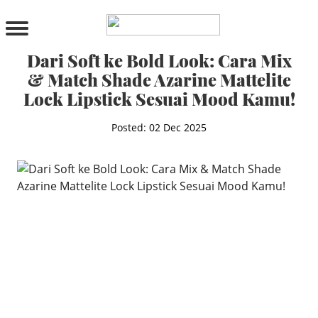
PRODUCTS
All Products
Dari Soft ke Bold Look: Cara Mix
Cleanser
& Match Shade Azarine Mattelite
Toner
Lock Lipstick Sesuai Mood Kamu!
Serum & Treatment
Lip Care
Posted: 02 Dec 2025
Eye Care
Moisturizer
Sunscreen
Mask
Bundle Package
Body Sunscreen
BY CONCERN
MAKE UP