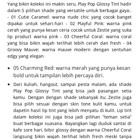
Yang bikin koleksi ini makin seru, Play Pop Glossy Tint hadir
dalam 5 pilihan shade yang versatile untuk berbagai gaya:.
- 01 Cutie Caramel: warna nude chic yang cocok banget
dipakai untuk sehari-hari - 02 Playful Pink: warna pink
cerah yang punya kesan ceria cocok untuk Zestie yang suka
lip product warna pink - 03 Cheerful Coral: warna coral
yang bisa bikin wajah terlihat lebih cerah dan fresh - 04
Groovy Mauve: warna mauve modern dengan sentuhan
edgy yang elegan
05 Charming Red: warna merah yang punya kesan
bold untuk tampilan lebih percaya diri.
Dari kuliah,
hangout
, sampai pesta malam, ada
shade
Play Pop Glossy Tint yang bisa jadi pasangan setia
kamu. Dengan dengan shade sebanyak itu, Zestie juga
bisa pilih sesuai dengan
skin tone
kulit kamu, untuk
dapetin hasil lip tint yang lebih menyatu di kulit. Lip tint
dalam koleksi ini juga bisa jadi pilihan “teman setia”
buat berbagai suasana. Bayangkan lagi duduk santai di
kafe sore hari, bibir
glossy
dengan warna Cheerful Coral
langsung bikin wajah terlihat lebih fresh meski tanpa