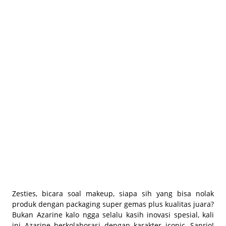
BEAUTY JOURNAL
Zesties, bicara soal makeup, siapa sih yang bisa nolak
produk dengan
packaging
super gemas plus kualitas juara?
Bukan Azarine kalo ngga selalu kasih inovasi spesial, kali
ini Azarine berkolaborasi dengan karakter
iconic
, Sanrio!