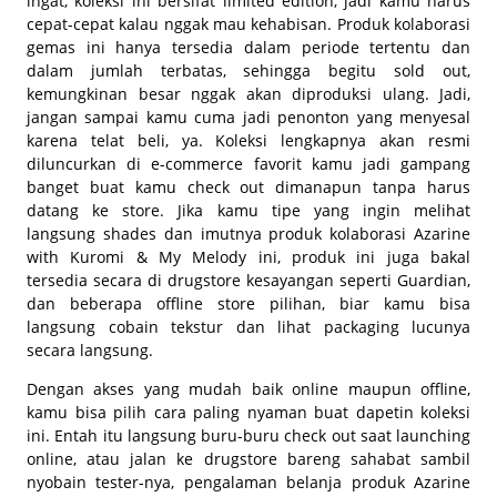
ingat, koleksi ini bersifat
limited edition
, jadi kamu harus
cepat-cepat kalau nggak mau kehabisan. Produk kolaborasi
gemas ini hanya tersedia dalam periode tertentu dan
dalam jumlah terbatas, sehingga begitu
sold out
,
kemungkinan besar nggak akan diproduksi ulang. Jadi,
jangan sampai kamu cuma jadi penonton yang menyesal
karena telat beli, ya. Koleksi lengkapnya akan resmi
diluncurkan di
e-commerce
favorit kamu jadi gampang
banget buat kamu
check out
dimanapun tanpa harus
datang ke
store
. Jika kamu tipe yang ingin melihat
langsung shades dan imutnya produk kolaborasi Azarine
with Kuromi & My Melody ini, produk ini juga bakal
tersedia secara di drugstore kesayangan seperti Guardian,
dan beberapa offline store pilihan, biar kamu bisa
langsung cobain tekstur dan lihat packaging lucunya
secara langsung.
Dengan akses yang mudah baik
online
maupun
offline
,
kamu bisa pilih cara paling nyaman buat dapetin koleksi
ini. Entah itu langsung buru-buru
check out
saat launching
online
, atau jalan ke drugstore bareng sahabat sambil
nyobain
tester
-nya, pengalaman belanja produk Azarine