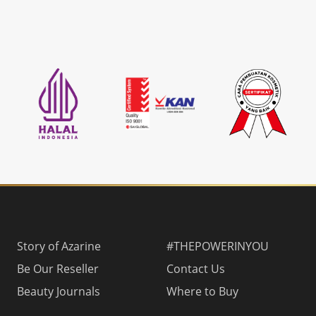
Story of Azarine
#THEPOWERINYOU
Be Our Reseller
Contact Us
Beauty Journals
Where to Buy