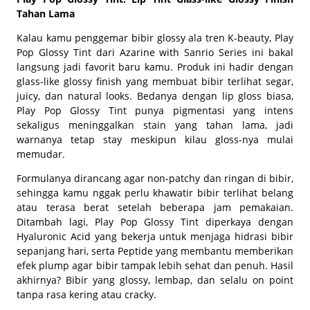
Tahan Lama
Kalau kamu penggemar bibir
glossy
ala tren K-beauty, Play
Pop Glossy Tint dari Azarine with Sanrio Series ini bakal
langsung jadi favorit baru kamu. Produk ini hadir dengan
glass-like glossy
finish yang membuat bibir terlihat segar,
juicy
, dan natural
looks
. Bedanya dengan lip gloss biasa,
Play Pop Glossy Tint punya pigmentasi yang intens
sekaligus meninggalkan
stain
yang tahan lama, jadi
warnanya tetap
stay
meskipun kilau
gloss
-nya mulai
memudar.
Formulanya dirancang agar
non-patchy
dan ringan di bibir,
sehingga kamu nggak perlu khawatir bibir terlihat belang
atau terasa berat setelah beberapa jam pemakaian.
Ditambah lagi, Play Pop Glossy Tint diperkaya dengan
Hyaluronic Acid yang bekerja untuk menjaga hidrasi bibir
sepanjang hari, serta Peptide yang membantu memberikan
efek
plump
agar bibir tampak lebih sehat dan penuh. Hasil
akhirnya? Bibir yang glossy, lembap, dan selalu
on point
tanpa rasa kering atau
cracky
.