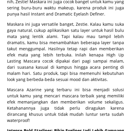
nih, Zestie! Maskara ini juga cocok banget untuk kamu yang
sering buru-buru waktu makeup, karena produk ini juga
punya hasil
Instant and Dramatic Eyelash Definer
.
Maskara ini juga
versatile
banget, Zestie. Kalau kamu suka
gaya natural, cukup aplikasikan satu layer untuk hasil bulu
mata yang lentik alami. Tapi kalau mau tampil lebih
dramatis, kamu bisa menambahkan beberapa layer tanpa
takut menggumpal. Hasilnya tetap rapi dan memberikan
efek mata yang lebih terbuka. Inilah kenapa High Up
Lasting Mascara cocok dipakai dari pagi sampai malam,
dari suasana kasual di kampus hingga acara penting di
malam hari. Satu produk, tapi bisa memenuhi kebutuhan
look yang berbeda-beda sesuai
mood
dan aktivitas.
Mascara Azarine yang terbaru ini bisa menjadi solusi
untuk kamu yang mencari mascara terbaik yang memiliki
efek memanjangkan dan memberikan volume sekaligus.
Ketahanannya juga tidak perlu diragukan karena
dirancang khusus untuk tidak mudah luntur serta sudah
waterproof!
Intense Bold Starliner: Bikin Eyeliner Jadi Lebih Gampang