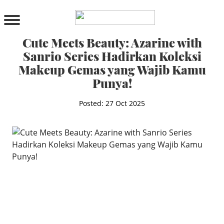
PRODUCTS
All Products
Cute Meets Beauty: Azarine with
Cleanser
Sanrio Series Hadirkan Koleksi
Toner
Makeup Gemas yang Wajib Kamu
Serum & Treatment
Punya!
Lip Care
Eye Care
Posted: 27 Oct 2025
Moisturizer
Sunscreen
Mask
Bundle Package
Body Sunscreen
BY CONCERN
MAKE UP