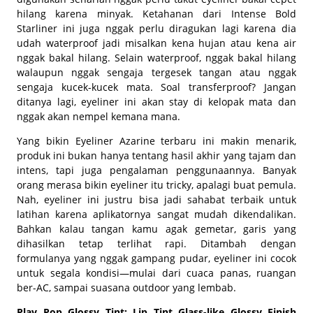
hilang karena minyak. Ketahanan dari Intense Bold
Starliner ini juga nggak perlu diragukan lagi karena dia
udah
waterproof
jadi misalkan kena hujan atau kena air
nggak bakal hilang. Selain
waterproof
, nggak bakal hilang
walaupun nggak sengaja tergesek tangan atau nggak
sengaja kucek-kucek mata. Soal
transferproof
? Jangan
ditanya lagi, eyeliner ini akan
stay
di kelopak mata dan
nggak akan nempel kemana mana.
Yang bikin Eyeliner Azarine terbaru ini makin menarik,
produk ini bukan hanya tentang hasil akhir yang tajam dan
intens, tapi juga pengalaman penggunaannya. Banyak
orang merasa bikin eyeliner itu
tricky
, apalagi buat pemula.
Nah, eyeliner ini justru bisa jadi sahabat terbaik untuk
latihan karena aplikatornya sangat mudah dikendalikan.
Bahkan kalau tangan kamu agak gemetar, garis yang
dihasilkan tetap terlihat rapi. Ditambah dengan
formulanya yang nggak gampang pudar, eyeliner ini cocok
untuk segala kondisi—mulai dari cuaca panas, ruangan
ber-AC, sampai suasana
outdoor
yang lembab.
Play Pop Glossy Tint: Lip Tint Glass-like Glossy Finish