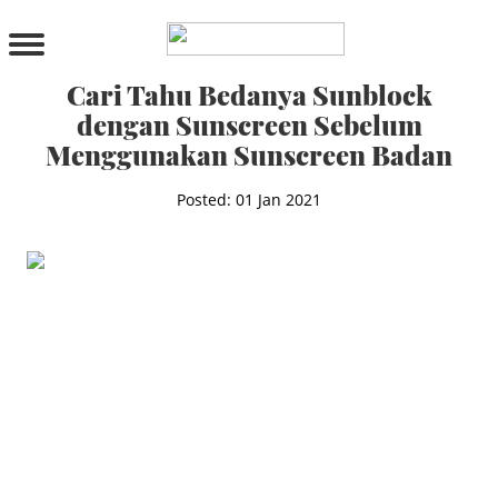
PRODUCTS
All Products
Cari Tahu Bedanya Sunblock
Cleanser
dengan Sunscreen Sebelum
Toner
Menggunakan Sunscreen Badan
Serum & Treatment
Lip Care
Posted: 01 Jan 2021
Eye Care
Moisturizer
Sunscreen
Mask
Bundle Package
Body Sunscreen
BY CONCERN
MAKE UP