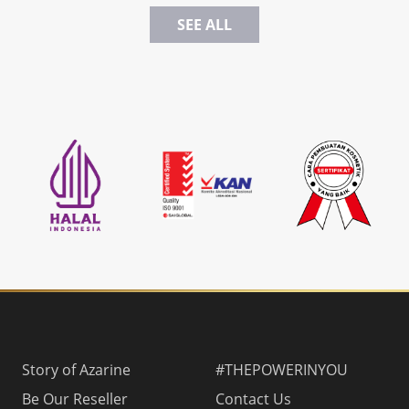
SEE ALL
Story of Azarine
#THEPOWERINYOU
Be Our Reseller
Contact Us