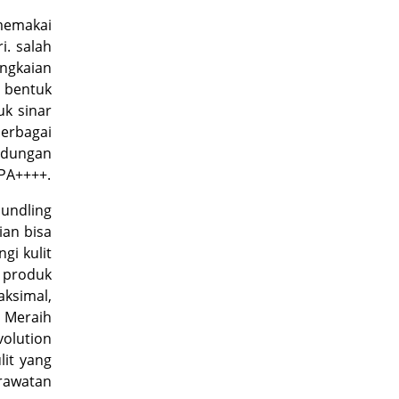
memakai
i. salah
ngkaian
 bentuk
k sinar
erbagai
andungan
 PA++++.
undling
ian bisa
i kulit
a produk
ksimal,
 Meraih
volution
lit yang
erawatan