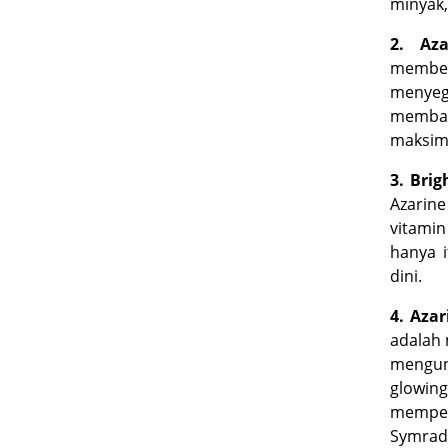
minyak,
2. Az
member
menyeg
memban
maksim
3. Bri
Azarin
vitami
hanya 
dini.
4. Aza
adalah 
mengun
glowing
mempe
Symrad