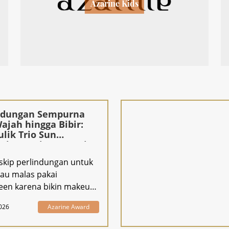
Azarine Kids
ndungan Sempurna
Wajah hingga Bibir:
lik Trio Sun
ction Fusion™ Azarine
 skip perlindungan untuk
tau malas pakai
een karena bikin makeup
 Azari
026
Azarine Award