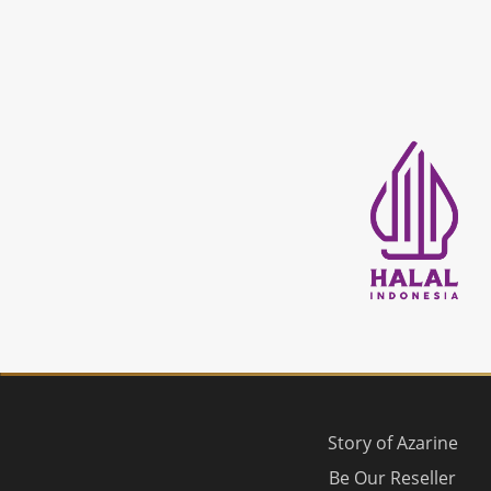
Story of Azarine
Be Our Reseller