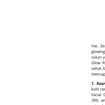
Hai, Ze
glowing
solusi 
Glow Re
sehat, 
mencapa
1. Aza
kulit c
Facial
399
, an