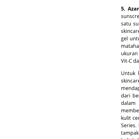
5. Aza
sunscr
satu
su
skincar
gel
untu
mataha
ukuran 
Vit-C d
Untuk 
skincar
mendap
dari be
dalam 
member
kulit c
Series.
tampak 