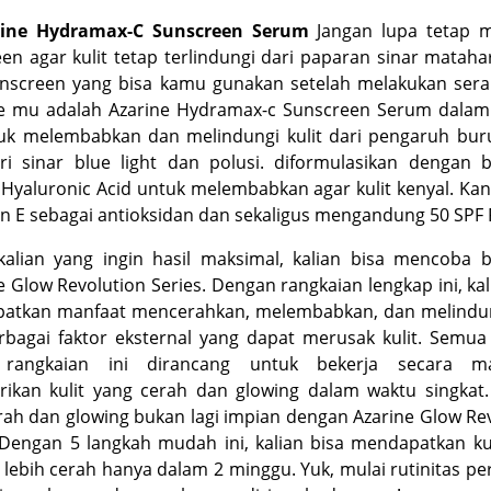
rine Hydramax-C Sunscreen Serum
Jangan lupa tetap 
een
agar kulit tetap terlindungi dari paparan sinar matahar
nscreen
yang bisa kamu gunakan setelah melakukan sera
e
mu adalah Azarine Hydramax-c Sunscreen Serum dalam
k melembabkan dan melindungi kulit dari pengaruh buru
ri sinar
blue light
dan polusi. diformulasikan dengan b
Hyaluronic Acid untuk melembabkan agar kulit kenyal. K
an E sebagai antioksidan dan sekaligus mengandung 50 SPF
kalian yang ingin hasil maksimal, kalian bisa mencoba
b
e
Glow Revolution Series. Dengan rangkaian lengkap ini, kal
atkan manfaat mencerahkan, melembabkan, dan melindung
rbagai faktor eksternal yang dapat merusak kulit. Semu
rangkaian ini dirancang untuk bekerja secara ma
ikan kulit yang cerah dan
glowing
dalam waktu singkat.
erah dan
glowing
bukan lagi impian dengan Azarine Glow Re
 Dengan 5 langkah mudah ini, kalian bisa mendapatkan ku
lebih cerah hanya dalam 2 minggu. Yuk, mulai rutinitas p