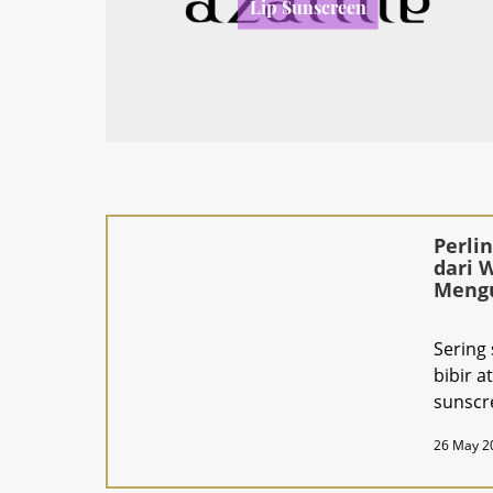
Lip Sunscreen
Perli
dari 
Mengu
Prote
Sering
bibir a
sunscr
luntur?
26 May 2