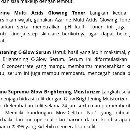
 dan sisa makeup dengan lembut.
arine Multi Acids Glowing Toner
Langkah kedua s
sihkan wajah, gunakan Azarine Multi Acids Glowing Tone
arkan serta menetralkan pH kulit. Toner ini jug
tu kinerja step
skincare
berikutnya agar dapat bekerj
al.
ghtening C-Glow Serum
Untuk hasil yang lebih maksimal,
e Brightening C-Glow Serum. Serum ini diformulasikan
n C
concentrate
yang mampu membantu mencerahkan kul
itu, serum ini juga mampu membantu mencegah tanda 
rine Supreme Glow Brightening Moisturizer
Langkah sela
menjaga hidrasi kulit dengan Glow Brightening Moisturize
ci kelembaban kulit selama 24 jam serta mampu memberik
. Memiliki kandungan
MossCellTec No.1
yang dibuat
rbaiki dan memperkuat
skin barrier
dalam kondisi apa
iance® 399
yang 3x lebih mencerahkan kulit.