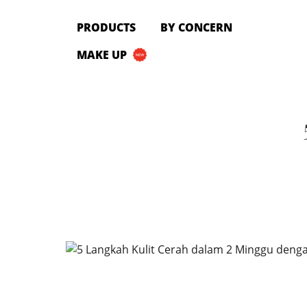
PRODUCTS
PRODUCTS
BY CONCERN
All Products
MAKE UP
Cleanser
Toner
Serum & Treatment
Lip Care
Eye Care
Moisturizer
Sunscreen
Mask
Bundle Package
Body Sunscreen
BY CONCERN
MAKE UP