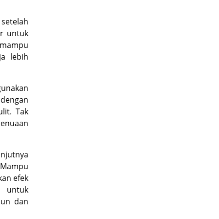
etelah
r untuk
a mampu
a lebih
 gunakan
 dengan
it. Tak
penuaan
njutnya
r. Mampu
an efek
 untuk
pun dan