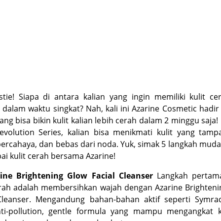
stie! Siapa di antara kalian yang ingin memiliki kulit c
 dalam waktu singkat? Nah, kali ini Azarine Cosmetic hadi
yang bisa bikin kulit kalian lebih cerah dalam 2 minggu saja
volution Series, kalian bisa menikmati kulit yang tamp
bercahaya, dan bebas dari noda. Yuk, simak 5 langkah mud
i kulit cerah bersama Azarine!
rine Brightening Glow Facial Cleanser
Langkah pertam
erah adalah membersihkan wajah dengan Azarine Brighten
 Cleanser. Mengandung bahan-bahan aktif seperti
Symra
ti-pollution,
gentle formula
yang mampu mengangkat ko