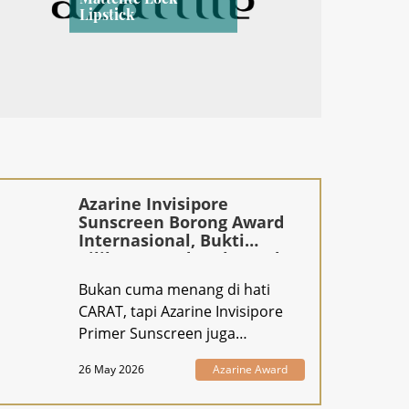
Lipstick
Azarine Invisipore
Sunscreen Borong Award
Internasional, Bukti
Pilihan Brand Ambassador
DINO of SEVENTEEN Gak
Bukan cuma menang di hati
Kaleng-Kaleng!
CARAT, tapi Azarine Invisipore
Primer Sunscreen juga
menangkan hati jur
26 May 2026
Azarine Award