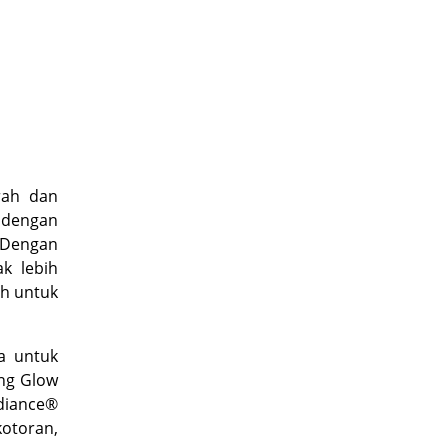
erah dan
r dengan
! Dengan
ak lebih
ah untuk
a untuk
ing Glow
diance®
toran,