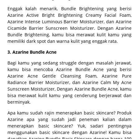
Enggak kalah menarik, Bundle Brightening yang berisi
Azarine Active Bright Brightening Creamy Facial Foam,
Azarine Intense Luminous Barrier Moisturizer, dan Azarine
Cicamide Barrier Sunscreen Moisturizer. Dengan Azarine
Bundle Brightening, kamu bisa merawat kulit kamu yang
memiliki dark spot dan warna kulit yang enggak rata.
3. Azarine Bundle Acne
Bagi kamu yang sedang struggle dengan masalah jerawat,
kamu bisa mencoba Azarine Bundle Acne yang berisi
Azarine Acne Gentle Cleansing Foam, Azarine Pure
Radiance Barrier Moisturizer, dan Azarine Calm My Acne
Sunscreen Moisturizer, Dengan Azarine Bundle Acne, kamu
bisa merawat kulit kamu yang cenderung berjerawat dan
berminyak.
Apa kamu sudah rajin menerapkan
basic skincare
? Produk
Azarine apa yang sudah jadi peneman kalian dalam
menerapkan
basic skincare
? Yuk, sadari pentingnya
menggunakan
basic skincare
dengan Azarine! Kamu bisa
dapatkan Azarine Bundle
Basic Skincare
dengan harga 100