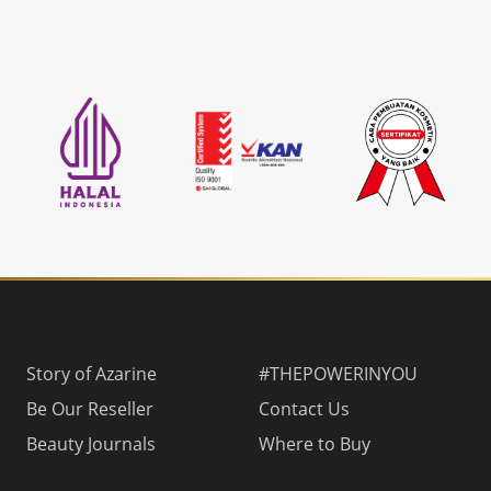
Story of Azarine
#THEPOWERINYOU
Be Our Reseller
Contact Us
Beauty Journals
Where to Buy