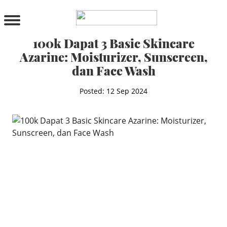
PRODUCTS
All Products
100k Dapat 3 Basic Skincare
Cleanser
Azarine: Moisturizer, Sunscreen,
Toner
dan Face Wash
Serum & Treatment
Lip Care
Posted: 12 Sep 2024
Eye Care
Moisturizer
Sunscreen
Mask
Bundle Package
Body Sunscreen
BY CONCERN
MAKE UP